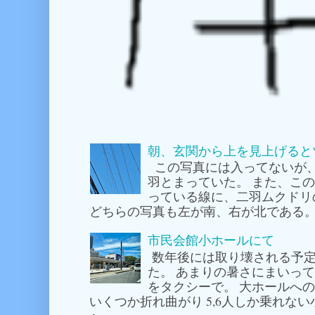
朝、玄関から上を見上げると
この写真には入ってないが
羽とまっていた。 また、こ
っている線に、二羽ムクドリ
どちらの写真も左が南、右が北である。
市民会館小ホールにて
数年後には取り壊される予定
た。 あまりの暑さにまいっ
をタクシーで。 大ホールへ
いくつか折れ曲がり 5,6人しか乗れな