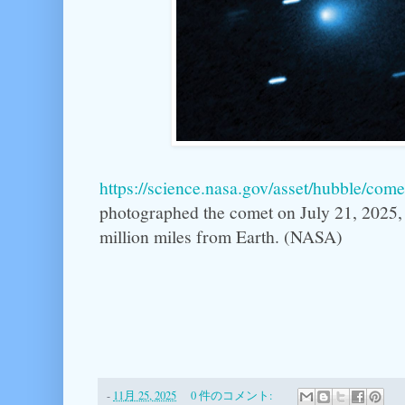
https://science.nasa.gov/asset/hubble/comet
photographed the comet on July 21, 2025
million miles from Earth. (NASA)
-
11月 25, 2025
0 件のコメント: