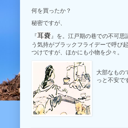
何を買ったか？
秘密ですが、
耳嚢
『
』を。江戸期の巷での不可思
う気持がブラックフライデーで呼び
つけですが、ほかにも小物を少々。
大部なもの
っと不安で