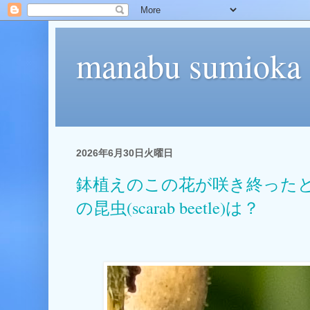
manabu sumioka
2026年6月30日火曜日
鉢植えのこの花が咲き終った
の昆虫(scarab beetle)は？