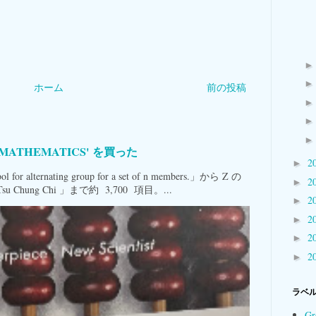
ホーム
前の投稿
 of MATHEMATICS' を買った
2
►
alternating group for a set of n members.」から Z の
2
►
Tsu Chung Chi 」まで約 3,700 項目。...
2
►
2
►
2
►
2
►
ラベ
Gr