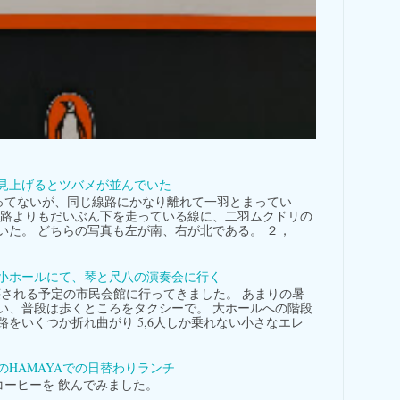
見上げるとツバメが並んでいた
てないが、同じ線路にかなり離れて一羽とまってい
線路よりもだいぶん下を走っている線に、二羽ムクドリの
いた。 どちらの写真も左が南、右が北である。 ２，
小ホールにて、琴と尺八の演奏会に行く
される予定の市民会館に行ってきました。 あまりの暑
い、普段は歩くところをタクシーで。 大ホールへの階段
路をいくつか折れ曲がり 5,6人しか乗れない小さなエレ
。
のHAMAYAでの日替わりランチ
ーヒーを 飲んでみました。