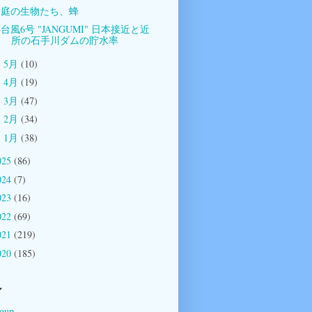
庭の生物たち、蜂
台風6号 "JANGUMI" 日本接近と近
所の石手川ダムの貯水率
5月
(10)
►
4月
(19)
►
3月
(47)
►
2月
(34)
►
1月
(38)
►
025
(86)
024
(7)
023
(16)
022
(69)
021
(219)
020
(185)
ル
oup