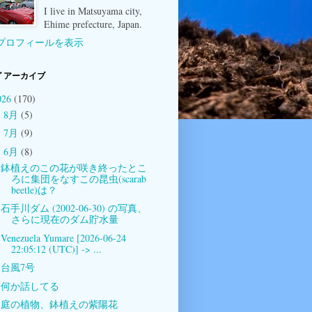
I live in Matsuyama city,
Ehime prefecture, Japan.
プロフィールを表示
 アーカイブ
026
(170)
8月
(5)
►
7月
(9)
►
6月
(8)
▼
鉢植えのこの花が咲き終ったとこ
ろに集団をなすこの昆虫(scarab
beetle)は？
石手川ダム (2002-06-30) の写真、
さらに現在のダム貯水量
Venezuela Yumare [2026-06-24
22:05:12 (UTC)] -> ...
台風7号
何か話してる
庭の植物、鉢植えの紫陽花