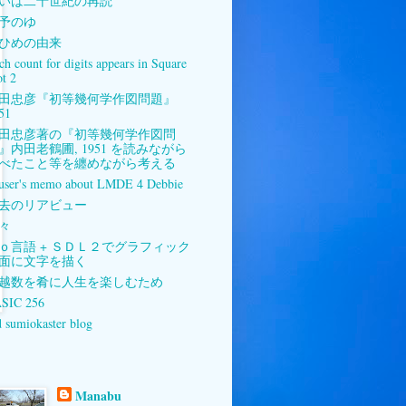
いは二十世紀の再読
予のゆ
ひめの由来
ch count for digits appears in Square
ot 2
田忠彦『初等幾何学作図問題』
51
田忠彦著の『初等幾何学作図問
』内田老鶴圃, 1951 を読みながら
べたこと等を纏めながら考える
user's memo about LMDE 4 Debbie
去のリアビュー
々
ｏ言語 + ＳＤＬ２でグラフィック
面に文字を描く
越数を肴に人生を楽しむため
SIC 256
d sumiokaster blog
Manabu