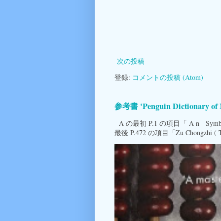
次の投稿
登録:
コメントの投稿 (Atom)
参考書 'Penguin Dictionary
A の最初 P.1 の項目「 A n Symbol for 
最後 P.472 の項目「Zu Chongzhi ( 