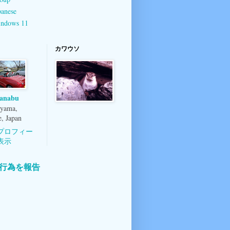
panese
ndows 11
カワウソ
anabu
yama,
, Japan
プロフィー
表示
行為を報告