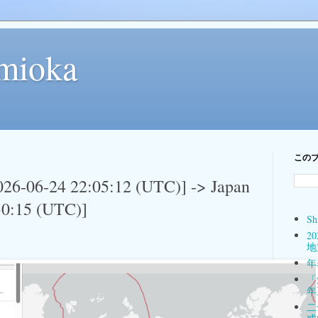
mioka
この
26-06-24 22:05:12 (UTC)] -> Japan
30:15 (UTC)]
Sh
2
地
年表
「
年
二