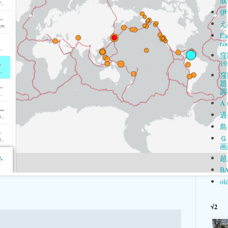
或
伊
え
Ea
ro
窪
19
窪
題
調
A 
過
島
Ｇ
画
超
BA
ol
√2