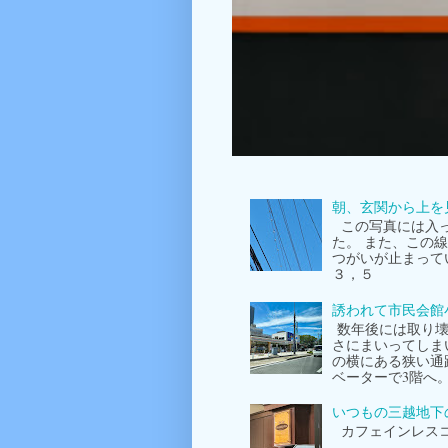
朝、玄関から上を
この写真には入っ
た。 また、この
つがいが止まって
３，５
誘われて市民会館
数年後には取り壊
さにまいってしま
の横にある狭い通
ベーターで3階へ
いつもの三越地下
カフェインレスコ