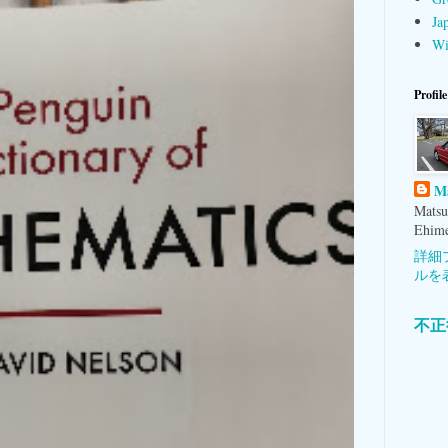
Ja
Wi
Profile
M
Matsu
Ehime
詳細
ルを
不正