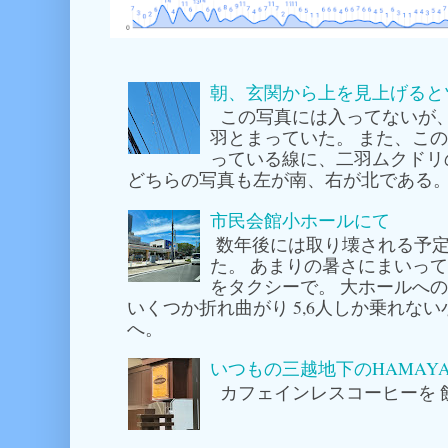
朝、玄関から上を見上げると
この写真には入ってないが
羽とまっていた。 また、こ
っている線に、二羽ムクドリ
どちらの写真も左が南、右が北である。
市民会館小ホールにて
数年後には取り壊される予定
た。 あまりの暑さにまいっ
をタクシーで。 大ホールへ
いくつか折れ曲がり 5,6人しか乗れな
へ。
いつもの三越地下のHAMAY
カフェインレスコーヒーを 