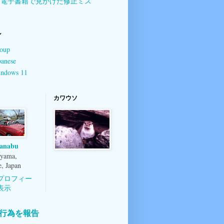
電子書籍で見かけた修正ミス
ル
oup
panese
ndows 11
カワウソ
anabu
yama,
, Japan
プロフィー
表示
行為を報告