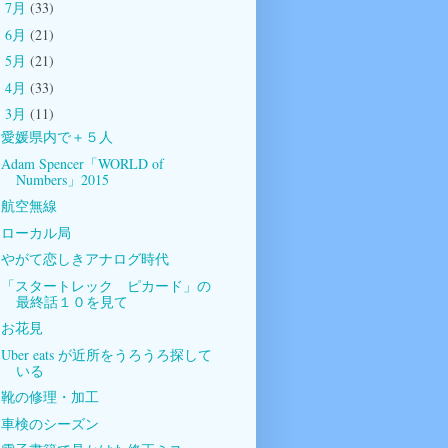
7月
(33)
►
6月
(21)
►
5月
(21)
►
4月
(33)
►
3月
(11)
▼
愛媛県内で＋５人
Adam Spencer「WORLD of
Numbers」2015
航空無線
ローカル局
やがて恋しきアナログ時代
「スタートレック ピカード」の
最終話１０を見て
お花見
Uber eats が近所をうろうろ探して
いる
靴の修理・加工
車検のシーズン