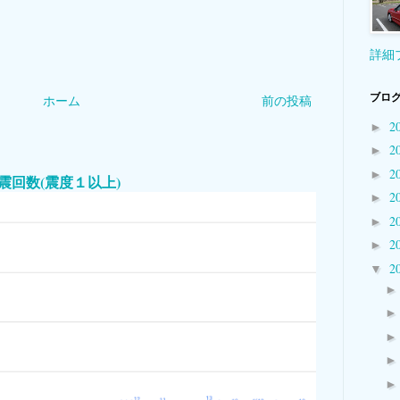
詳細
ブログ
ホーム
前の投稿
2
►
2
►
2
►
本国内地震回数(震度１以上)
2
►
2
►
2
►
2
▼