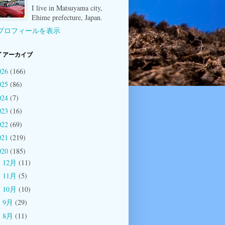
I live in Matsuyama city,
Ehime prefecture, Japan.
プロフィールを表示
 アーカイブ
026
(166)
025
(86)
024
(7)
023
(16)
022
(69)
021
(219)
020
(185)
12月
(11)
►
11月
(5)
►
10月
(10)
►
9月
(29)
►
8月
(11)
►