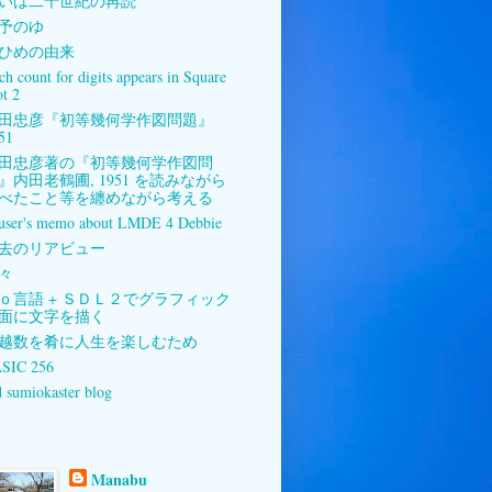
いは二十世紀の再読
予のゆ
ひめの由来
ch count for digits appears in Square
ot 2
田忠彦『初等幾何学作図問題』
51
田忠彦著の『初等幾何学作図問
』内田老鶴圃, 1951 を読みながら
べたこと等を纏めながら考える
user's memo about LMDE 4 Debbie
去のリアビュー
々
ｏ言語 + ＳＤＬ２でグラフィック
面に文字を描く
越数を肴に人生を楽しむため
SIC 256
d sumiokaster blog
Manabu