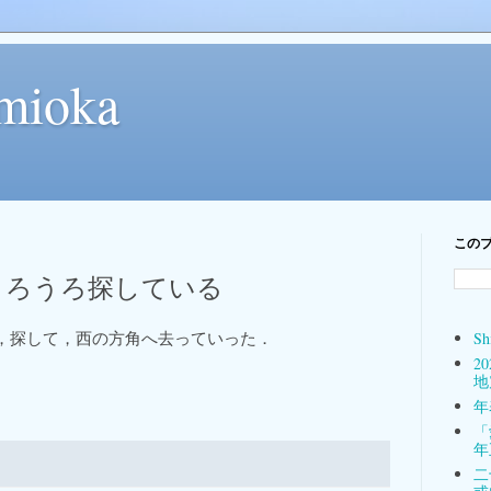
mioka
この
近所をうろうろ探している
，探して，西の方角へ去っていった．
Sh
2
地
年表
「
年
二