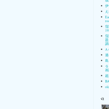
或
伊
え
Ea
ro
窪
19
窪
題
調
A 
過
島
Ｇ
画
超
BA
ol
√2