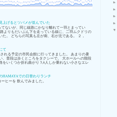
見上げるとツバメが並んでいた
てないが、同じ線路にかなり離れて一羽とまってい
線路よりもだいぶん下を走っている線に、二羽ムクドリの
いた。 どちらの写真も左が南、右が北である。 ２，
にて
される予定の市民会館に行ってきました。 あまりの暑
い、普段は歩くところをタクシーで。 大ホールへの階段
路をいくつか折れ曲がり 5,6人しか乗れない小さなエレ
。
のHAMAYAでの日替わりランチ
ーヒーを 飲んでみました。