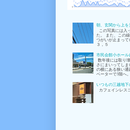
朝、玄関から上を
この写真には入っ
た。 また、この
つがいが止まって
３，５
市民会館小ホール
数年後には取り壊
さにまいってしま
の横にある狭い通
ベーターで3階へ
いつもの三越地下
カフェインレスコ