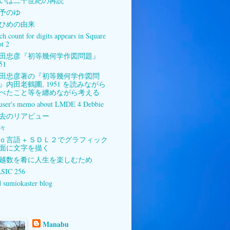
いは二十世紀の再読
予のゆ
ひめの由来
ch count for digits appears in Square
ot 2
田忠彦『初等幾何学作図問題』
51
田忠彦著の『初等幾何学作図問
』内田老鶴圃, 1951 を読みながら
べたこと等を纏めながら考える
user's memo about LMDE 4 Debbie
去のリアビュー
々
ｏ言語 + ＳＤＬ２でグラフィック
面に文字を描く
越数を肴に人生を楽しむため
SIC 256
d sumiokaster blog
Manabu