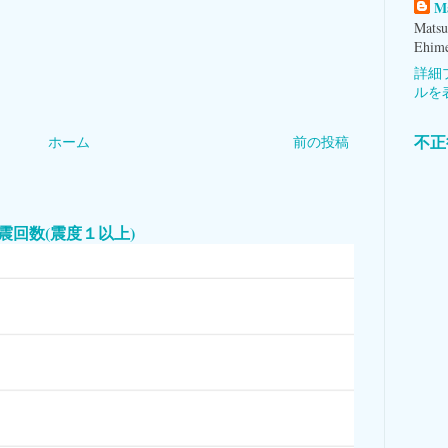
M
Matsu
Ehime
詳細
ルを
不正
ホーム
前の投稿
本国内地震回数(震度１以上)