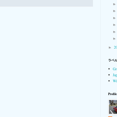
2
►
ラベ
Gr
Ja
Wi
Profile