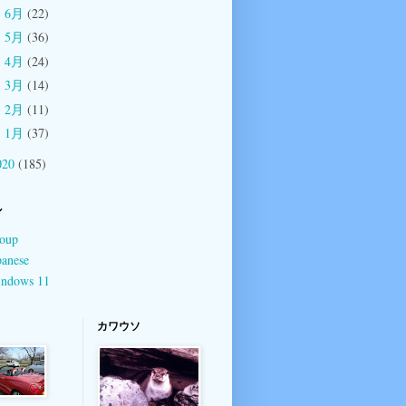
6月
(22)
►
5月
(36)
►
4月
(24)
►
3月
(14)
►
2月
(11)
►
1月
(37)
►
020
(185)
ル
oup
panese
ndows 11
カワウソ