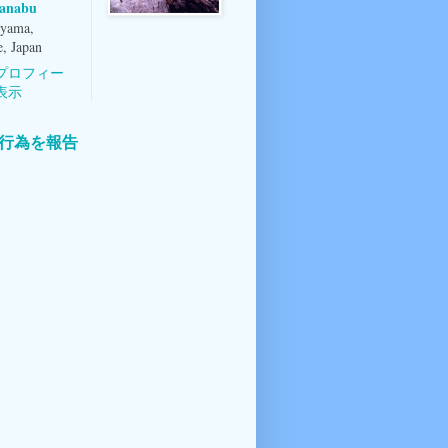
anabu
yama,
, Japan
プロフィー
表示
行為を報告