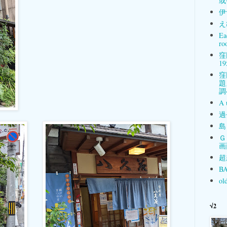
或
伊
え
Ea
ro
窪
19
窪
題
調
A 
過
島
Ｇ
画
超
BA
ol
√2