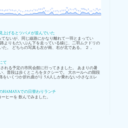
見上げるとツバメが並んでいた
てないが、同じ線路にかなり離れて一羽とまってい
線路よりもだいぶん下を走っている線に、二羽ムクドリの
いた。 どちらの写真も左が南、右が北である。 ２，
にて
される予定の市民会館に行ってきました。 あまりの暑
い、普段は歩くところをタクシーで。 大ホールへの階段
路をいくつか折れ曲がり 5,6人しか乗れない小さなエレ
。
のHAMAYAでの日替わりランチ
ーヒーを 飲んでみました。