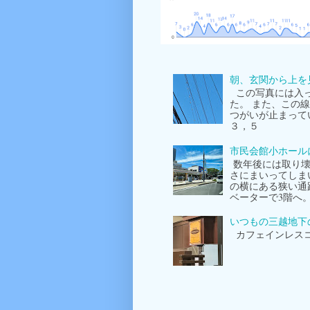
朝、玄関から上を
この写真には入っ
た。 また、この
つがいが止まって
３，５
市民会館小ホール
数年後には取り壊
さにまいってしま
の横にある狭い通
ベーターで3階へ
いつもの三越地下
カフェインレスコ