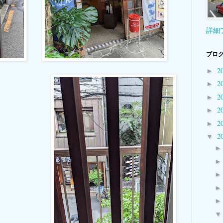
詳細
ブログ
2
►
2
►
2
►
2
►
2
►
2
▼