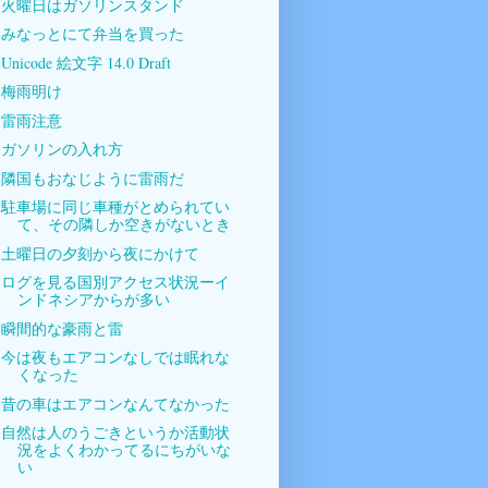
火曜日はガソリンスタンド
みなっとにて弁当を買った
Unicode 絵文字 14.0 Draft
梅雨明け
雷雨注意
ガソリンの入れ方
隣国もおなじように雷雨だ
駐車場に同じ車種がとめられてい
て、その隣しか空きがないとき
土曜日の夕刻から夜にかけて
ログを見る国別アクセス状況ーイ
ンドネシアからが多い
瞬間的な豪雨と雷
今は夜もエアコンなしでは眠れな
くなった
昔の車はエアコンなんてなかった
自然は人のうごきというか活動状
況をよくわかってるにちがいな
い