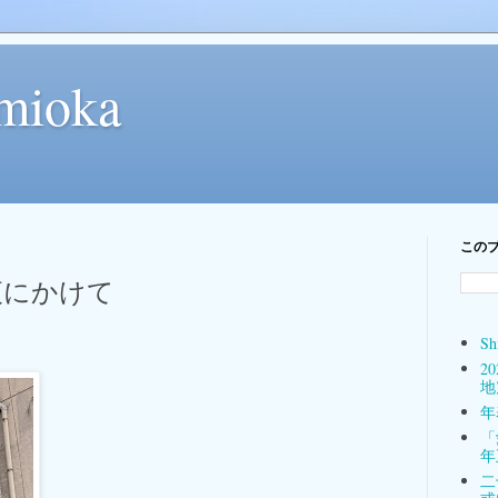
mioka
この
夜にかけて
Sh
2
地
年表
「
年
二