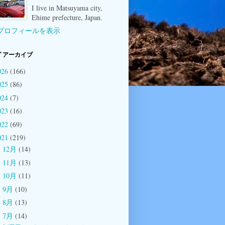
I live in Matsuyama city,
Ehime prefecture, Japan.
プロフィールを表示
 アーカイブ
026
(166)
025
(86)
024
(7)
023
(16)
022
(69)
021
(219)
12月
(14)
►
11月
(13)
►
10月
(11)
►
9月
(10)
►
8月
(13)
►
7月
(14)
▼