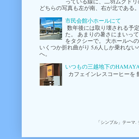
っている線に、二羽ムクドリ
どちらの写真も左が南、右が北である。
市民会館小ホールにて
数年後には取り壊される予定
た。 あまりの暑さにまいっ
をタクシーで。 大ホールへ
いくつか折れ曲がり 5,6人しか乗れな
へ。
いつもの三越地下のHAMAY
カフェインレスコーヒーを 
「シンプル」テーマ.