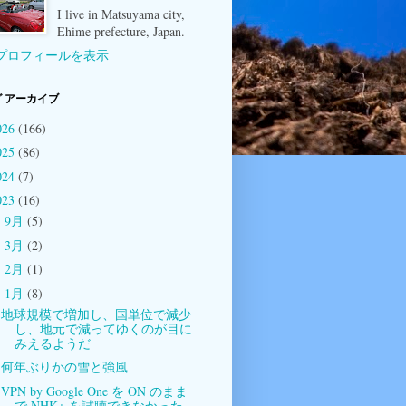
I live in Matsuyama city,
Ehime prefecture, Japan.
プロフィールを表示
 アーカイブ
026
(166)
025
(86)
024
(7)
023
(16)
9月
(5)
►
3月
(2)
►
2月
(1)
►
1月
(8)
▼
地球規模で増加し、国単位で減少
し、地元で減ってゆくのが目に
みえるようだ
何年ぶりかの雪と強風
VPN by Google One を ON のまま
で NHK+ を試聴できなかった