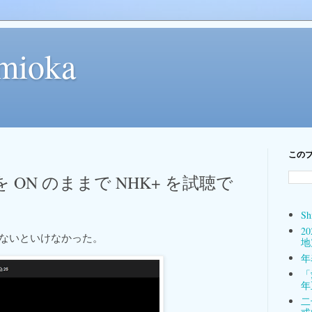
mioka
この
One を ON のままで NHK+ を試聴で
Sh
2
F にしないといけなかった。
地
年表
「
年
二