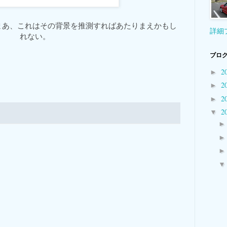
、まあ、これはその背景を推測すればあたりまえかもし
詳細
れない。
ブログ
2
►
2
►
2
►
2
▼