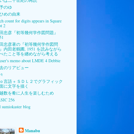
いは二十世紀の再読
予のゆ
ひめの由来
ch count for digits appears in Square
ot 2
田忠彦『初等幾何学作図問題』
51
田忠彦著の『初等幾何学作図問
』内田老鶴圃, 1951 を読みながら
べたこと等を纏めながら考える
user's memo about LMDE 4 Debbie
去のリアビュー
々
ｏ言語 + ＳＤＬ２でグラフィック
面に文字を描く
越数を肴に人生を楽しむため
SIC 256
d sumiokaster blog
Manabu