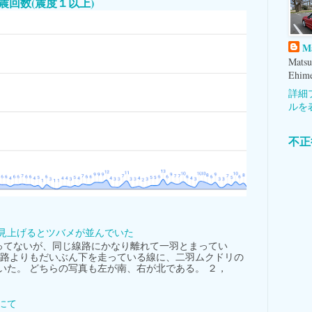
本国内地震回数(震度１以上)
M
Matsu
Ehime
詳細
ルを
不正
見上げるとツバメが並んでいた
てないが、同じ線路にかなり離れて一羽とまってい
線路よりもだいぶん下を走っている線に、二羽ムクドリの
いた。 どちらの写真も左が南、右が北である。 ２，
にて