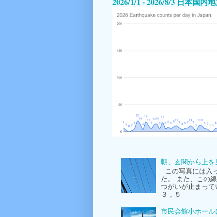
2026/1/1 - 2026/8/3 日
朝、玄関から上を
この写真には入っ
た。 また、この
つがいが止まって
３，５
市民会館小ホール