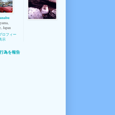
anabu
yama,
, Japan
プロフィー
表示
行為を報告