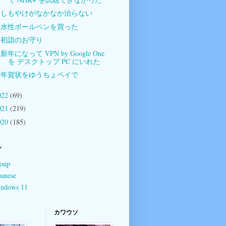
しもやけがなかなか治らない
水性ボールペンを買った
初詣のお守り
新年になって VPN by Google One
を デスクトップ PC にいれた
年賀状をゆうちょペイで
022
(69)
021
(219)
020
(185)
ル
oup
panese
ndows 11
カワウソ