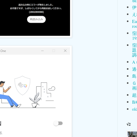
或
伊
え
Ea
ro
窪
19
窪
題
調
A 
過
島
Ｇ
画
超
BA
ol
√2