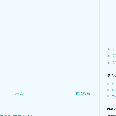
2
►
2
►
2
►
ラベ
Gr
Ja
ホーム
前の投稿
Wi
Profile