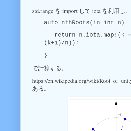
std.range を import して iota を利用し
auto nthRoots(in int n) 
return n.iota.map!(k =
(k+1)/n));
}
で計算する。
https://en.wikipedia.org/wiki/Root_of_
ある。