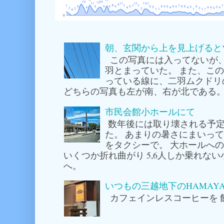
朝、玄関から上を見上げると
この写真には入ってないが
羽とまっていた。 また、こ
っている線に、二羽ムクドリ
どちらの写真も左が南、右が北である。
市民会館小ホールにて
数年後には取り壊される予定
た。 あまりの暑さにまいっ
をタクシーで。 大ホールへ
いくつか折れ曲がり 5,6人しか乗れな
へ。
いつもの三越地下のHAMAY
カフェインレスコーヒーを 