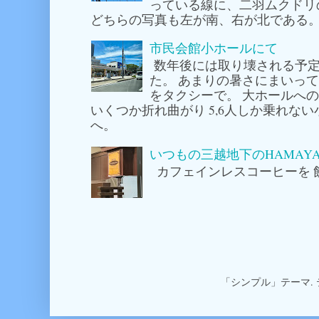
っている線に、二羽ムクドリ
どちらの写真も左が南、右が北である。
市民会館小ホールにて
数年後には取り壊される予定
た。 あまりの暑さにまいっ
をタクシーで。 大ホールへ
いくつか折れ曲がり 5,6人しか乗れな
へ。
いつもの三越地下のHAMAY
カフェインレスコーヒーを 
「シンプル」テーマ.