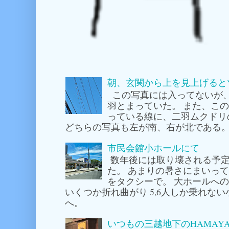
朝、玄関から上を見上げると
この写真には入ってないが
羽とまっていた。 また、こ
っている線に、二羽ムクドリ
どちらの写真も左が南、右が北である。
市民会館小ホールにて
数年後には取り壊される予定
た。 あまりの暑さにまいっ
をタクシーで。 大ホールへ
いくつか折れ曲がり 5,6人しか乗れな
へ。
いつもの三越地下のHAMAY