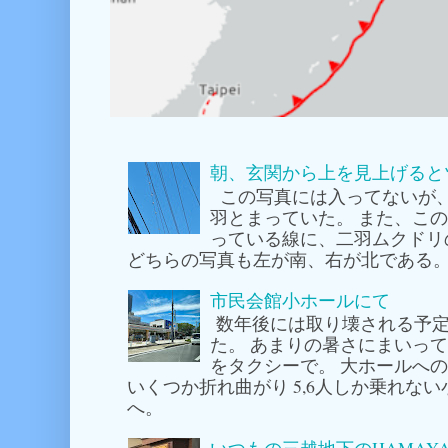
朝、玄関から上を見上げると
この写真には入ってないが
羽とまっていた。 また、こ
っている線に、二羽ムクドリ
どちらの写真も左が南、右が北である。
市民会館小ホールにて
数年後には取り壊される予定
た。 あまりの暑さにまいっ
をタクシーで。 大ホールへ
いくつか折れ曲がり 5,6人しか乗れな
へ。