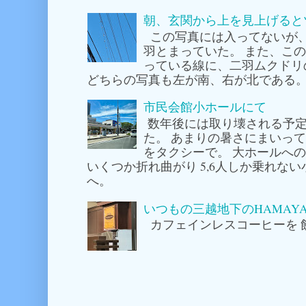
朝、玄関から上を見上げると
この写真には入ってないが
羽とまっていた。 また、こ
っている線に、二羽ムクドリ
どちらの写真も左が南、右が北である。
市民会館小ホールにて
数年後には取り壊される予定
た。 あまりの暑さにまいっ
をタクシーで。 大ホールへ
いくつか折れ曲がり 5,6人しか乗れな
へ。
いつもの三越地下のHAMAY
カフェインレスコーヒーを 