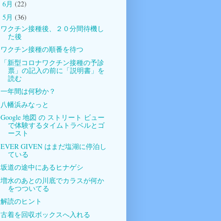
6月
(22)
►
5月
(36)
▼
ワクチン接種後、２０分間待機し
た後
ワクチン接種の順番を待つ
「新型コロナワクチン接種の予診
票」の記入の前に「説明書」を
読む
一年間は何秒か？
八幡浜みなっと
Google 地図 の ストリート ビュー
で体験するタイムトラベルとゴ
ースト
EVER GIVEN はまだ塩湖に停泊し
ている
坂道の途中にあるヒナゲシ
増水のあとの川底でカラスが何か
をつついてる
解読のヒント
古着を回収ボックスへ入れる