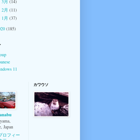
3月
(14)
►
2月
(11)
►
1月
(37)
►
020
(185)
ル
oup
panese
ndows 11
カワウソ
anabu
yama,
, Japan
プロフィー