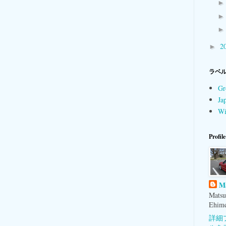
2
►
ラベ
Gr
Ja
Wi
Profile
M
Matsu
Ehime
詳細