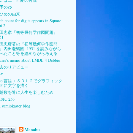
いは二十世紀の再読
予のゆ
ひめの由来
ch count for digits appears in Square
ot 2
田忠彦『初等幾何学作図問題』
51
田忠彦著の『初等幾何学作図問
』内田老鶴圃, 1951 を読みながら
べたこと等を纏めながら考える
user's memo about LMDE 4 Debbie
去のリアビュー
々
ｏ言語 + ＳＤＬ２でグラフィック
面に文字を描く
越数を肴に人生を楽しむため
SIC 256
d sumiokaster blog
Manabu