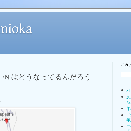
mioka
この
IVEN はどうなってるんだろう
Sh
2
。
地
年表
「
年
二