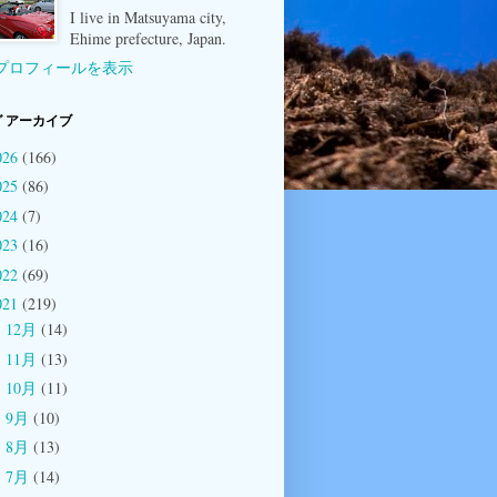
I live in Matsuyama city,
Ehime prefecture, Japan.
プロフィールを表示
 アーカイブ
026
(166)
025
(86)
024
(7)
023
(16)
022
(69)
021
(219)
12月
(14)
►
11月
(13)
►
10月
(11)
►
9月
(10)
►
8月
(13)
►
7月
(14)
►