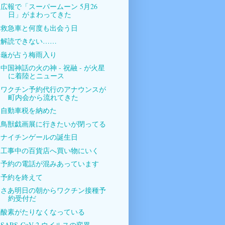
広報で「スーパームーン 5月26
日」がまわってきた
救急車と何度も出会う日
解読できない……
龜が占う梅雨入り
中国神話の火の神 - 祝融 - が火星
に着陸とニュース
ワクチン予約代行のアナウンスが
町内会から流れてきた
自動車税を納めた
鳥獣戯画展に行きたいが閉ってる
ナイチンゲールの誕生日
工事中の百貨店へ買い物にいく
予約の電話が混みあっています
予約を終えて
さあ明日の朝からワクチン接種予
約受付だ
酸素がたりなくなっている
SARS-CoV-2 ウイルスの変異