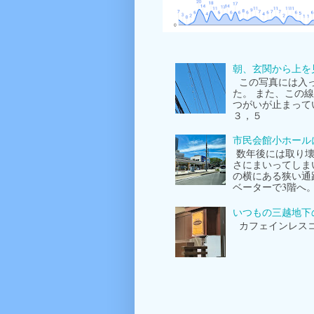
朝、玄関から上を
この写真には入っ
た。 また、この
つがいが止まって
３，５
市民会館小ホール
数年後には取り壊
さにまいってしま
の横にある狭い通
ベーターで3階へ
いつもの三越地下
カフェインレスコ