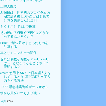
土曜の散歩
5月6日は、世界初のプログラム内
蔵式計算機 EDSAC がはじめて
計算を実演した記念日
もうすこし Frisk で換算
その後の EVER GIVEN はどうな
ってるんだろうか？
Frink で単位系がまじったものを
計算する
車とリモコンキーの関係
ゼロは偶数か奇数か？ (-1) × (-1)
は +1 となることをどうやって
証明する？
emacs 使用中 SKK で日本語入力を
しているとき UNICODE 文字入
力をする方法
10:27 緊急地震警報がラジオから
朝から風がいつもより強い
4月
(24)
►