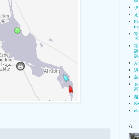
或
伊
え
Ea
ro
窪
19
窪
題
調
A 
過
島
Ｇ
画
超
BA
ol
√2