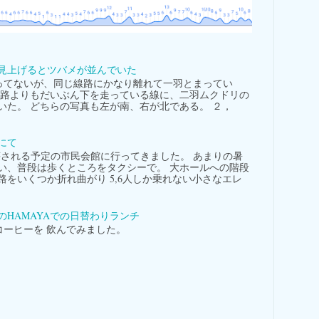
見上げるとツバメが並んでいた
てないが、同じ線路にかなり離れて一羽とまってい
線路よりもだいぶん下を走っている線に、二羽ムクドリの
いた。 どちらの写真も左が南、右が北である。 ２，
にて
される予定の市民会館に行ってきました。 あまりの暑
い、普段は歩くところをタクシーで。 大ホールへの階段
路をいくつか折れ曲がり 5,6人しか乗れない小さなエレ
。
のHAMAYAでの日替わりランチ
ーヒーを 飲んでみました。